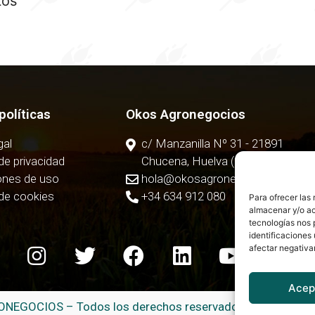
tos
políticas
Okos Agronegocios
gal
c/ Manzanilla Nº 31 - 21891
 de privacidad
Chucena, Huelva (España)
ones de uso
hola@okosagronegocios.com
 de cookies
+34 634 912 080
Para ofrecer las
almacenar y/o ac
tecnologías nos 
identificaciones 
afectar negativa
Acep
NEGOCIOS – Todos los derechos reservados – Powered 