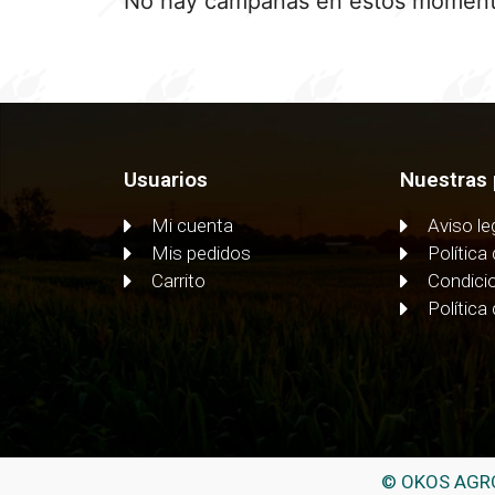
No hay campañas en estos momen
Usuarios
Nuestras 
Mi cuenta
Aviso le
Mis pedidos
Política
Carrito
Condici
Política
© OKOS AGRO